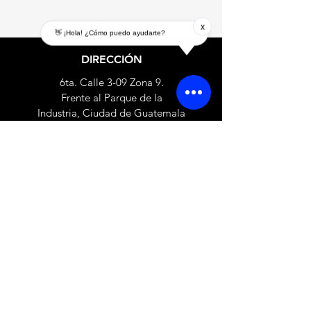
x
👋 ¡Hola! ¿Cómo puedo ayudarte?
DIRECCIÓN
6ta. Calle 3-09 Zona 9.
Frente al Parque de la
Industria,
Ciudad de Guatemala
CONTACTO
+502 22346356
+502 59979199
matriz@es99999.com
Únete a nuestra lista de correo
Suscríbete